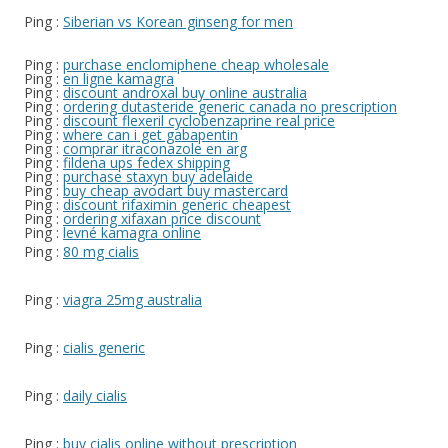
Ping :
Siberian vs Korean ginseng for men
Ping :
purchase enclomiphene cheap wholesale
Ping :
en ligne kamagra
Ping :
discount androxal buy online australia
Ping :
ordering dutasteride generic canada no prescription
Ping :
discount flexeril cyclobenzaprine real price
Ping :
where can i get gabapentin
Ping :
comprar itraconazole en arg
Ping :
fildena ups fedex shipping
Ping :
purchase staxyn buy adelaide
Ping :
buy cheap avodart buy mastercard
Ping :
discount rifaximin generic cheapest
Ping :
ordering xifaxan price discount
Ping :
levné kamagra online
Ping :
80 mg cialis
Ping :
viagra 25mg australia
Ping :
cialis generic
Ping :
daily cialis
Ping :
buy cialis online without prescription