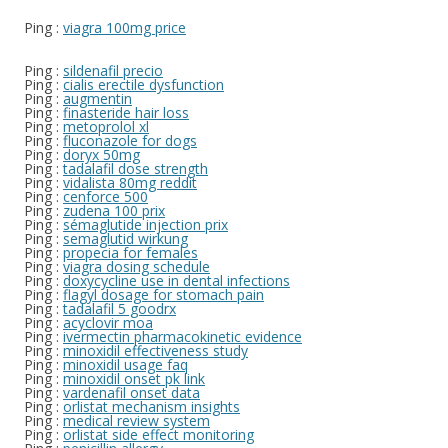
Ping :
viagra 100mg price
Ping :
sildenafil precio
Ping :
cialis erectile dysfunction
Ping :
augmentin
Ping :
finasteride hair loss
Ping :
metoprolol xl
Ping :
fluconazole for dogs
Ping :
doryx 50mg
Ping :
tadalafil dose strength
Ping :
vidalista 80mg reddit
Ping :
cenforce 500
Ping :
zudena 100 prix
Ping :
sémaglutide injection prix
Ping :
semaglutid wirkung
Ping :
propecia for females
Ping :
viagra dosing schedule
Ping :
doxycycline use in dental infections
Ping :
flagyl dosage for stomach pain
Ping :
tadalafil 5 goodrx
Ping :
acyclovir moa
Ping :
ivermectin pharmacokinetic evidence
Ping :
minoxidil effectiveness study
Ping :
minoxidil usage faq
Ping :
minoxidil onset pk link
Ping :
vardenafil onset data
Ping :
orlistat mechanism insights
Ping :
medical review system
Ping :
orlistat side effect monitoring