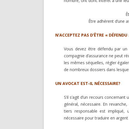
nombre, ont donc intérêt à unir leu
Ê
Être adhérent d’une as
N’ACCEPTEZ PAS D’ÊTRE « DÉFENDU
Vous devez être défendu par un 
compagnie d’assurance ne peut réc
les mêmes séquelles, régler égale
de nombreux dossiers dans lesquels 
UN AVOCAT EST-IL NÉCESSAIRE?
S’il s’agit d’un recours concernant 
général, nécessaire. En revanche,
tiers responsable est impliqué, 
nécessaire pour traduire en argent 